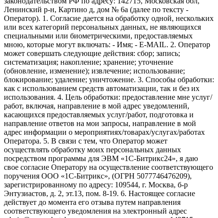
законодательством РФ по адресу: 142715, Московская обл,
Ленинский р-н, Картино д, дом № 6а (далее по тексту -
Оператор). 1. Согласие дается на обработку одной, нескольких
или всех категорий персональных данных, не являющихся
специальными или биометрическими, предоставляемых
мною, которые могут включать: - Имя; - E-MAIL. 2. Оператор
может совершать следующие действия: сбор; запись;
систематизация; накопление; хранение; уточнение
(обновление, изменение); извлечение; использование;
блокирование; удаление; уничтожение. 3. Способы обработки:
как с использованием средств автоматизации, так и без их
использования. 4. Цель обработки: предоставление мне услуг/
работ, включая, направление в мой адрес уведомлений,
касающихся предоставляемых услуг/работ, подготовка и
направление ответов на мои запросы, направление в мой
адрес информации о мероприятиях/товарах/услугах/работах
Оператора. 5. В связи с тем, что Оператор может
осуществлять обработку моих персональных данных
посредством программы для ЭВМ «1С-Битрикс24», я даю
свое согласие Оператору на осуществление соответствующего
поручения ООО «1С-Битрикс», (ОГРН 5077746476209),
зарегистрированному по адресу: 109544, г. Москва, б-р
Энтузиастов, д. 2, эт.13, пом. 8-19. 6. Настоящее согласие
действует до момента его отзыва путем направления
соответствующего уведомления на электронный адрес