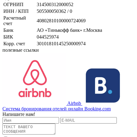
ОГРНИП
314500312000052
ИНН / КПП
505500050362 / 0
Расчетный
40802810100000724069
счет
Банк
АО «Тинькофф банк» г.Москва
БИК
044525974
Корр. счет
30101810145250000974
полезные ссылки
Airbnb
Система бронирования отелей онлайн Booking.com
Напишите нам!