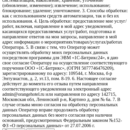
систематизация; накопление; хранение; уточнение
(обновление, изменение); извлечение; использование;
блокирование; удаление; уничтожение. 3. Способы обработки:
как с использованием средств автоматизации, так и без их
использования. 4. Цель обработки: предоставление мне услуг/
работ, включая, направление в мой адрес уведомлений,
касающихся предоставляемых услуг/работ, подготовка и
направление ответов на мои запросы, направление в мой
адрес информации о мероприятиях/товарах/услугах/работах
Оператора. 5. В связи с тем, что Оператор может
осуществлять обработку моих персональных данных
посредством программы для ЭВМ «1С-Битрикс24», я даю
свое согласие Оператору на осуществление соответствующего
поручения ООО «1С-Битрикс», (ОГРН 5077746476209),
зарегистрированному по адресу: 109544, г. Москва, б-р
Энтузиастов, д. 2, эт.13, пом. 8-19. 6. Настоящее согласие
действует до момента его отзыва путем направления
соответствующего уведомления на электронный адрес
admin@orangehotel.ru или направления по адресу 142715,
Московская обл, Ленинский р-н, Картино д, дом № 6а. 7. В
случае отзыва мною согласия на обработку персональных
данных Оператор вправе продолжить обработку
персональных данных без моего согласия при наличии
оснований, предусмотренных Федеральным законом №152-
ФЗ «О персональных данных» от 27.07.2006 г.