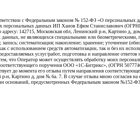
ветствии с Федеральным законом № 152-ФЗ «О персональных дан
моих персональных данных ИП Ханов Ефим Станиславович (ОГР
дресу: 142715, Московская обл, Ленинский р-н, Картино д, дом №
х данных, не являющихся специальными или биометрическими, пр
 запись; систематизация; накопление; хранение; уточнение (обно
ак с использованием средств автоматизации, так и без их исполь
едоставляемых услуг/работ, подготовка и направление ответов 
 с тем, что Оператор может осуществлять обработку моих персо
соответствующего поручения ООО «1С-Битрикс», (ОГРН 507774647
действует до момента его отзыва путем направления соответствую
 р-н, Картино д, дом № 6а. 7. В случае отзыва мною согласия 
чии оснований, предусмотренных Федеральным законом №152-ФЗ 