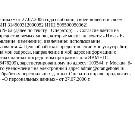
ных» от 27.07.2006 года свободно, своей волей и в своем
НИП 314500312000052 ИНН 505500050362),
 6а (далее по тексту - Оператор). 1. Согласие дается на
едоставляемых мною, которые могут включать: - Имя; - E-
вление, изменение); извлечение; использование;
зования. 4. Цель обработки: предоставление мне услуг/работ,
на мои запросы, направление в мой адрес информации о
нальных данных посредством программы для ЭВМ «1С-
6209), зарегистрированному по адресу: 109544, г. Москва, б-
щего уведомления на электронный адрес admin@orangehotel.ru
на обработку персональных данных Оператор вправе продолжить
«О персональных данных» от 27.07.2006 г.