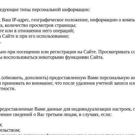
следующие типы персональной информации:
Ваш IP-адрес, географическое положение, информацию о компью
а, количество просмотров страницы;
е или в отношении него операций;
Сайте и при его использовании;
.
ьно при посещении или регистрации на Сайте. Просматривать 
обы воспользоваться некоторыми функциями Сайта.
 (обновить, дополнить) предоставленную Вами персональную и
 принимать во внимание, что после удаления учетной записи и
етности.
предоставленные Вами данные для индивидуализации настроек, 
ние сведений о Вас третьим лицам, в случаях, если:
м;
тельством;