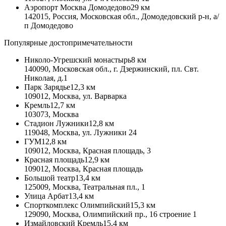
Аэропорт Москва Домодедово
29 км
142015, Россия, Московская обл., Домодедовский р-н, а/
п Домодедово
Популярные достопримечательности
Николо-Угрешский монастырь
8 км
140090, Московская обл., г. Дзержинский, пл. Свт.
Николая, д.1
Парк Зарядье
12,3 км
109012, Москва, ул. Варварка
Кремль
12,7 км
103073, Москва
Стадион Лужники
12,8 км
119048, Москва, ул. Лужники 24
ГУМ
12,8 км
109012, Москва, Красная площадь, 3
Красная площадь
12,9 км
109012, Москва, Красная площадь
Большой театр
13,4 км
125009, Москва, Театральная пл., 1
Улица Арбат
13,4 км
Спорткомплекс Олимпийский
15,3 км
129090, Москва, Олимпийский пр., 16 строение 1
Измайловский Кремль
15,4 км