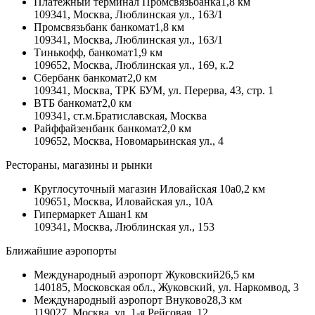
Платежный терминал Промсвязьбанка
1,8 км
109341, Москва, Люблинская ул., 163/1
Промсвязьбанк банкомат
1,8 км
109341, Москва, Люблинская ул., 163/1
Тинькофф, банкомат
1,9 км
109652, Москва, Люблинская ул., 169, к.2
Сбербанк банкомат
2,0 км
109341, Москва, ТРК БУМ, ул. Перерва, 43, стр. 1
ВТБ банкомат
2,0 км
109341, ст.м.Братиславская, Москва
Райффайзенбанк банкомат
2,0 км
109652, Москва, Новомарьинская ул., 4
Рестораны, магазины и рынки
Круглосуточный магазин Иловайская 10а
0,2 км
109651, Москва, Иловайская ул., 10А
Гипермаркет Ашан
1 км
109341, Москва, Люблинская ул., 153
Ближайшие аэропорты
Международный аэропорт Жуковский
26,5 км
140185, Московская обл., Жуковский, ул. Наркомвод, 3
Международный аэропорт Внуково
28,3 км
119027, Москва, ул. 1-я Рейсовая, 12