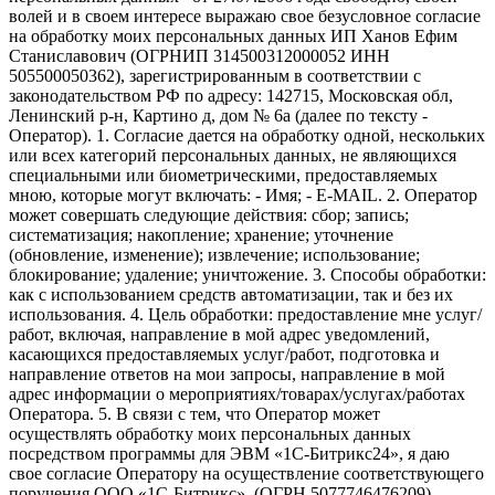
волей и в своем интересе выражаю свое безусловное согласие
на обработку моих персональных данных ИП Ханов Ефим
Станиславович (ОГРНИП 314500312000052 ИНН
505500050362), зарегистрированным в соответствии с
законодательством РФ по адресу: 142715, Московская обл,
Ленинский р-н, Картино д, дом № 6а (далее по тексту -
Оператор). 1. Согласие дается на обработку одной, нескольких
или всех категорий персональных данных, не являющихся
специальными или биометрическими, предоставляемых
мною, которые могут включать: - Имя; - E-MAIL. 2. Оператор
может совершать следующие действия: сбор; запись;
систематизация; накопление; хранение; уточнение
(обновление, изменение); извлечение; использование;
блокирование; удаление; уничтожение. 3. Способы обработки:
как с использованием средств автоматизации, так и без их
использования. 4. Цель обработки: предоставление мне услуг/
работ, включая, направление в мой адрес уведомлений,
касающихся предоставляемых услуг/работ, подготовка и
направление ответов на мои запросы, направление в мой
адрес информации о мероприятиях/товарах/услугах/работах
Оператора. 5. В связи с тем, что Оператор может
осуществлять обработку моих персональных данных
посредством программы для ЭВМ «1С-Битрикс24», я даю
свое согласие Оператору на осуществление соответствующего
поручения ООО «1С-Битрикс», (ОГРН 5077746476209),