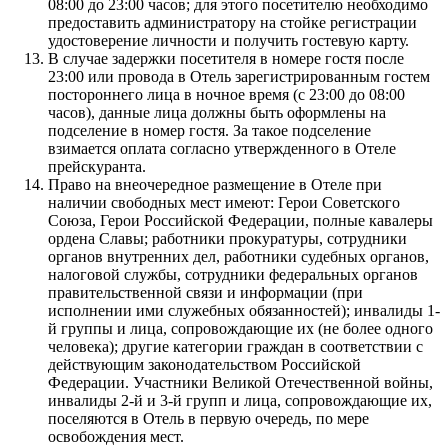
08:00 до 23:00 часов; для этого посетителю необходимо
предоставить администратору на стойке регистрации
удостоверение личности и получить гостевую карту.
В случае задержки посетителя в номере гостя после
23:00 или провода в Отель зарегистрированным гостем
постороннего лица в ночное время (с 23:00 до 08:00
часов), данные лица должны быть оформлены на
подселение в номер гостя. За такое подселение
взимается оплата согласно утвержденного в Отеле
прейскуранта.
Право на внеочередное размещение в Отеле при
наличии свободных мест имеют: Герои Советского
Союза, Герои Российской Федерации, полные кавалеры
ордена Славы; работники прокуратуры, сотрудники
органов внутренних дел, работники судебных органов,
налоговой службы, сотрудники федеральных органов
правительственной связи и информации (при
исполнении ими служебных обязанностей); инвалиды 1-
й группы и лица, сопровождающие их (не более одного
человека); другие категории граждан в соответствии с
действующим законодательством Российской
Федерации. Участники Великой Отечественной войны,
инвалиды 2-й и 3-й групп и лица, сопровождающие их,
поселяются в Отель в первую очередь, по мере
освобождения мест.