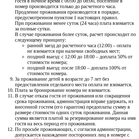
гостя в ночное время с 00:00 до 08:00, поселение в
номер производится только до расчетного часа.
Продление проживания производится в порядке,
предусмотренном пунктом 1 настоящих правил.
При проживании менее суток (24 часа) плата взимается
за полные сутки.
В случае проживания более суток, расчет происходит по
следующему принципу:
ранний заезд до расчетного часа (12:00) – оплата
не взимается при наличии свободных мест;
поздний выезд: с 12:00 до 18:00 – доплата 50% от
стоимости номера;
поздний выезд: после 18:00 – доплата 100% от
стоимости номера.
За проживание детей в возрасте до 7 лет без
предоставления отдельного места оплата не взимается.
Плата за бронирование номера не взимается.
В случае отказа гостя от проживания или сокращения
срока проживания, администрация вправе удержать, из
внесенной гостем (его гарантом) предоплаты сумму в
размере стоимости одних суток проживания. Данная
сумма является платой за резервирование номера на имя
гостя на весь период его проживания.
По просьбе проживающих, с согласия администрации,
допускается нахождение посторонних лиц в номере с