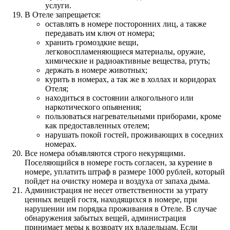
услуги.
В Отеле запрещается:
оставлять в номере посторонних лиц, а также
передавать им ключ от номера;
хранить громоздкие вещи,
легковоспламеняющиеся материалы, оружие,
химические и радиоактивные вещества, ртуть;
держать в номере животных;
курить в номерах, а так же в холлах и коридорах
Отеля;
находиться в состоянии алкогольного или
наркотического опьянения;
пользоваться нагревательными приборами, кроме
как предоставленных отелем;
нарушать покой гостей, проживающих в соседних
номерах.
Все номера объявляются строго некурящими.
Поселяющийся в номере гость согласен, за курение в
номере, уплатить штраф в размере 1000 рублей, который
пойдет на очистку номера и воздуха от запаха дыма.
Администрация не несет ответственности за утрату
ценных вещей гостя, находящихся в номере, при
нарушении им порядка проживания в Отеле. В случае
обнаружения забытых вещей, администрация
принимает меры к возврату их владельцам. Если